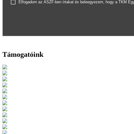
Elfogadom az ÁSZF-ben írtakat és beleegyezem, hogy a TKM Egyes
Támogatóink