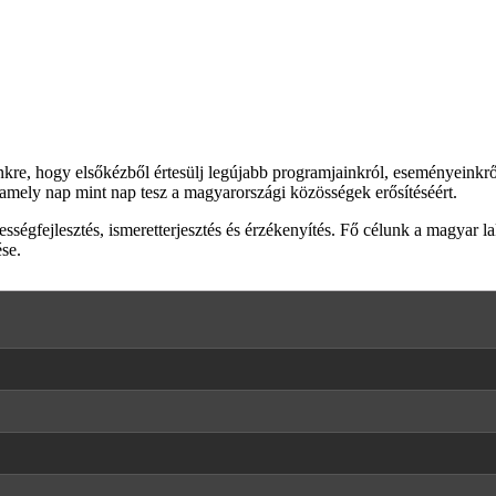
elünkre, hogy elsőkézből értesülj legújabb programjainkról, eseményeinkr
mely nap mint nap tesz a magyarországi közösségek erősítéséért.
gfejlesztés, ismeretterjesztés és érzékenyítés. Fő célunk a magyar lako
se.