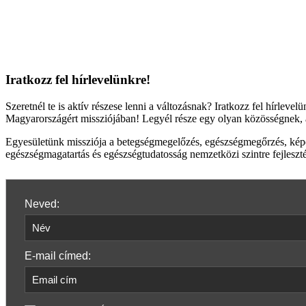
Iratkozz fel hírlevelünkre!
Szeretnél te is aktív részese lenni a változásnak? Iratkozz fel hírlev
Magyarországért missziójában! Legyél része egy olyan közösségnek, a
Egyesületünk missziója a betegségmegelőzés, egészségmegőrzés, képessé
egészségmagatartás és egészségtudatosság nemzetközi szintre fejleszté
Neved:
E-mail címed: