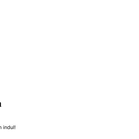
n
 indul!