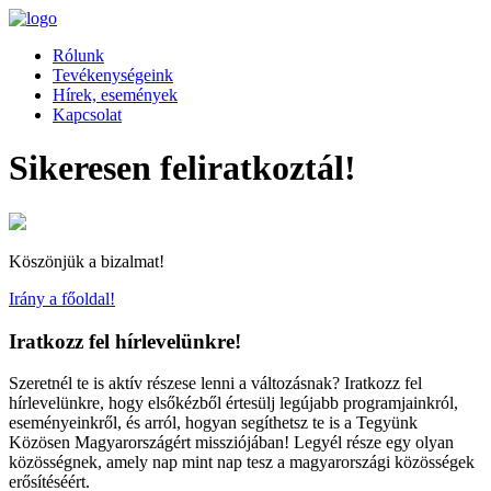
Rólunk
Tevékenységeink
Hírek, események
Kapcsolat
Sikeresen feliratkoztál!
Köszönjük a bizalmat!
Irány a főoldal!
Iratkozz fel hírlevelünkre!
Szeretnél te is aktív részese lenni a változásnak? Iratkozz fel
hírlevelünkre, hogy elsőkézből értesülj legújabb programjainkról,
eseményeinkről, és arról, hogyan segíthetsz te is a Tegyünk
Közösen Magyarországért missziójában! Legyél része egy olyan
közösségnek, amely nap mint nap tesz a magyarországi közösségek
erősítéséért.